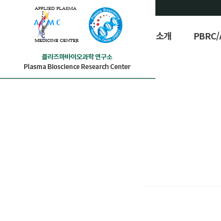
PBRC/APMC 소개
PBRC
PBR